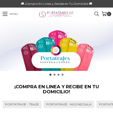
🚚 ¡Compra En Linea y Recibe en Tu Domicilio! 🚚
MENÚ
0
¡COMPRA EN LINEA Y RECIBE EN TU
DOMICILIO!
PORTATRAJE - TRAJE
PORTATRAJE - NOCHE/GALA
PORTATR