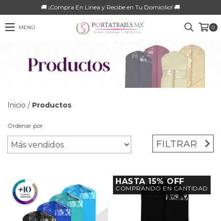
🚚 ¡Compra En Linea y Recibe en Tu Domicilio! 🚚
MENÚ
0
Inicio
/
Productos
Ordenar por
FILTRAR
HASTA 15% OFF
COMPRANDO EN CANTIDAD