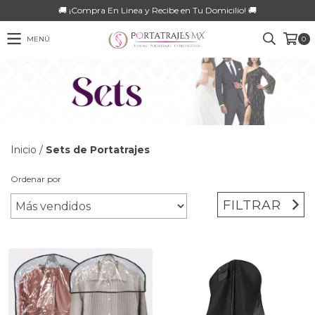
🚚 ¡Compra En Linea y Recibe en Tu Domicilio! 🚚
MENÚ
0
Inicio
/
Sets de Portatrajes
Ordenar por
FILTRAR