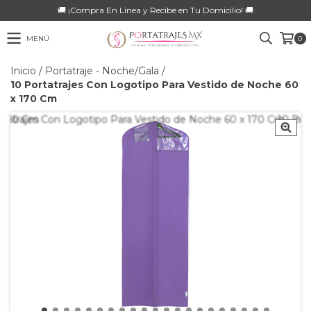
🚚 ¡Compra En Linea y Recibe en Tu Domicilio! 🚚
MENÚ
0
Inicio
/
Portatraje - Noche/Gala
/
10 Portatrajes Con Logotipo Para Vestido de Noche 60
x 170 Cm