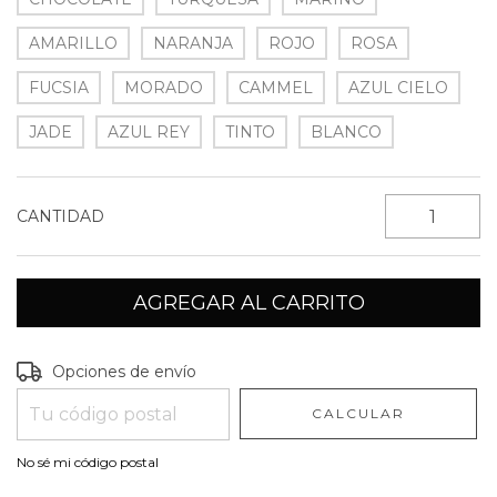
AMARILLO
NARANJA
ROJO
ROSA
FUCSIA
MORADO
CAMMEL
AZUL CIELO
JADE
AZUL REY
TINTO
BLANCO
CANTIDAD
Entregas para el CP:
CAMBIAR CP
Opciones de envío
CALCULAR
No sé mi código postal