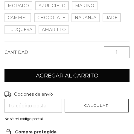
MORADO
AZUL CIELO
MARINO
CAMMEL
CHOCOLATE
NARANJA
JADE
TURQUESA
AMARILLO
CANTIDAD
Entregas para el CP:
CAMBIAR CP
Opciones de envío
CALCULAR
No sé mi código postal
Compra protegida