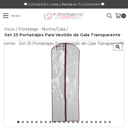
🚚 ¡Compra En Linea y Recibe en Tu Domicilio! 🚚
MENÚ
0
Inicio
/
Portatraje - Noche/Gala
/
Set 25 Portatrajes Para Vestido de Gala Transparente